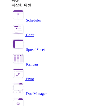
위젯
복잡한 위젯
Scheduler
Gantt
SpreadSheet
Kanban
Pivot
Doc Manager