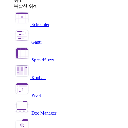
위젯
복잡한 위젯
Scheduler
Gantt
SpreadSheet
Kanban
Pivot
Doc Manager